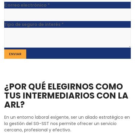
Teléfono
Correo electrónico
*
de de
Tipo de seguro de interés
*
ENVIAR
¿POR QUÉ ELEGIRNOS COMO
TUS INTERMEDIARIOS CON LA
ARL?
En un entorno laboral exigente, ser un aliado estratégico en
la gestión del SG-SST nos permite ofrecer un servicio
cercano, profesional y efectivo.