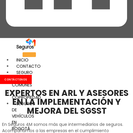
INICIO
CONTACTO
SEGURO
DE ZONAS
CONTÁCTENOS
COMUNES
EXPERTOS EN ARL Y ASESORES
—
COPROPIEDAD
EN LA IMPLEMENTACIÓN Y
SEGUROS
MEJORA DEL SGSST
DE
VEHÍCULOS
EN
En Seguros 4M somos más que intermediarios de seguros.
BOGOTÁ
Acompañamos a las empresas en el cumplimiento